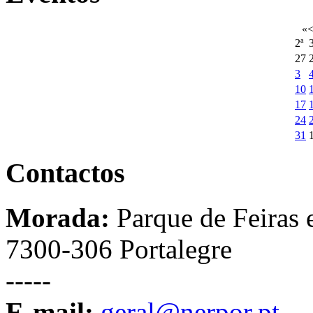
«
2ª
3
27
3
10
17
24
31
Contactos
Morada:
Parque de Feiras 
7300-306 Portalegre
-----
E-mail:
geral@nerpor.pt