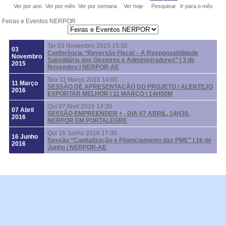
Ver por ano
Ver por mês
Ver por semana
Ver hoje
Pesquisar
Ir para o mês
GENS
Feiras e Eventos NERPOR
STA
Ter 03 Novembro 2015 15:30
03
Conferência “Reversão Fiscal – A Responsabilidade
Novembro
 DE QUOTAS
Subsidiária dos Gestores e Administradores” | 3 de
2015
Novembro | NERPOR-AE
Sex 11 Março 2016 14:00
GEM
11 Março
SESSÃO DE APRESENTAÇÃO DO PROJETO | ALENTEJO
2016
EXPORTAR MELHOR | 11 MARÇO | 14H00M
AS
Qui 07 Abril 2016 14:30
07 Abril
SESSÃO EMPREENDER + , DIA 07 ABRIL, 14H30,
2016
NERPOR EM PORTALEGRE
CTE-NOS
Qui 16 Junho 2016 17:00
16 Junho
Sessão “Capitalização e Financiamento das PME” | 16 de
2016
Junho | NERPOR-AE