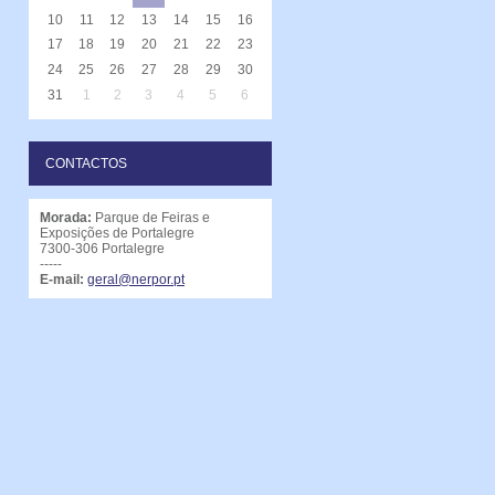
10
11
12
13
14
15
16
17
18
19
20
21
22
23
24
25
26
27
28
29
30
31
1
2
3
4
5
6
CONTACTOS
Morada:
Parque de Feiras e
Exposições de Portalegre
7300-306 Portalegre
-----
E-mail:
geral@nerpor.pt