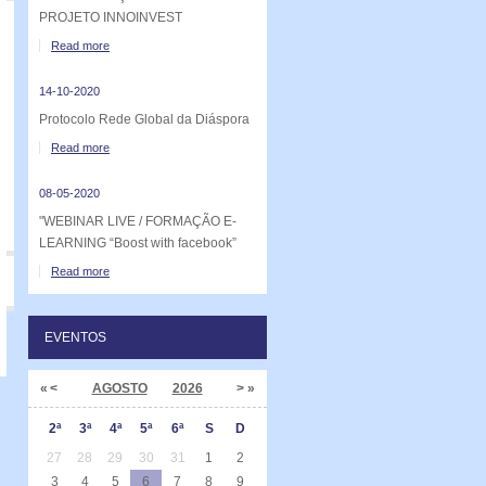
PROJETO INNOINVEST
Read more
14-10-2020
Protocolo Rede Global da Diáspora
Read more
08-05-2020
"WEBINAR LIVE / FORMAÇÃO E-
LEARNING “Boost with facebook”
Read more
EVENTOS
«
<
AGOSTO
2026
>
»
2ª
3ª
4ª
5ª
6ª
S
D
27
28
29
30
31
1
2
3
4
5
6
7
8
9