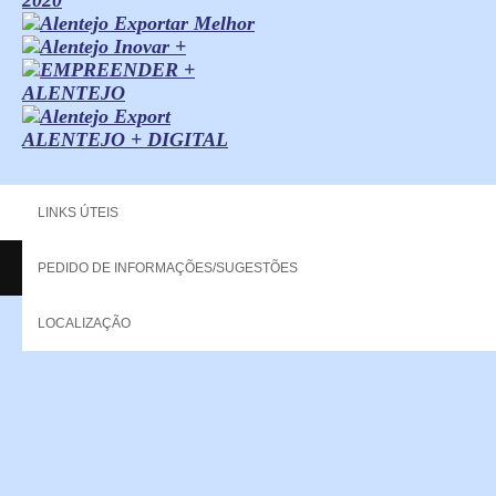
ALENTEJO + DIGITAL
LINKS ÚTEIS
PEDIDO DE INFORMAÇÕES/SUGESTÕES
Copyright - 2013 NERPOR. All rights reserved.
LOCALIZAÇÃO