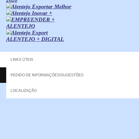
ALENTEJO + DIGITAL
LINKS ÚTEIS
PEDIDO DE INFORMAÇÕES/SUGESTÕES
Copyright - 2013 NERPOR. All rights reserved.
LOCALIZAÇÃO