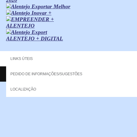
ALENTEJO + DIGITAL
LINKS ÚTEIS
PEDIDO DE INFORMAÇÕES/SUGESTÕES
Copyright - 2013 NERPOR. All rights reserved.
LOCALIZAÇÃO