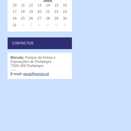
10
11
12
13
14
15
16
17
18
19
20
21
22
23
24
25
26
27
28
29
30
31
1
2
3
4
5
6
CONTACTOS
Morada:
Parque de Feiras e
Exposições de Portalegre
7300-306 Portalegre
-----
E-mail:
geral@nerpor.pt