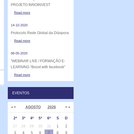
PROJETO INNOINVEST
Read more
14-10-2020
Protocolo Rede Global da Diáspora
Read more
08-05-2020
"WEBINAR LIVE / FORMAÇÃO E-
LEARNING “Boost with facebook”
Read more
EVENTOS
«
<
AGOSTO
2026
>
»
2ª
3ª
4ª
5ª
6ª
S
D
27
28
29
30
31
1
2
3
4
5
6
7
8
9