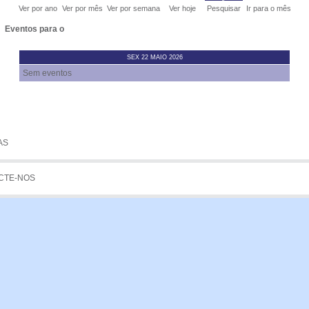
Ver por ano
Ver por mês
Ver por semana
Ver hoje
Pesquisar
Ir para o mês
GENS
Eventos para o
STA
SEX 22 MAIO 2026
Sem eventos
 DE QUOTAS
GEM
AS
CTE-NOS