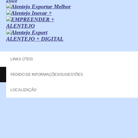
ALENTEJO + DIGITAL
LINKS ÚTEIS
PEDIDO DE INFORMAÇÕES/SUGESTÕES
Copyright - 2013 NERPOR. All rights reserved.
LOCALIZAÇÃO