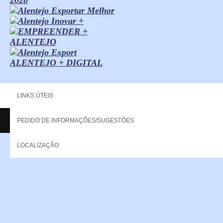
ALENTEJO + DIGITAL
LINKS ÚTEIS
PEDIDO DE INFORMAÇÕES/SUGESTÕES
Copyright - 2013 NERPOR. All rights reserved.
LOCALIZAÇÃO