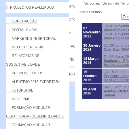
Ver por ano
Ver por mês
Ver p
VANTAGENS
PROJECTOS REALIZADOS
Outros Eventos
PROPOSTA
CORCHACÇÃO
Qui 07 Novembr
07
PORTAL RURAL
Workshop CO
Novembro
TABELA DE QUOTAS
Qui 07 Novembr
2013
Workshop FUS
MARKETING TERRITORIAL
30 Janeiro
Qui 30 Janeiro 
LISTAGEM
MELHOR ENERGIA
2014
Open Day IN
RELATÓRIOS DE
Ter 18 Março 2
18 Março
NOTÍCIAS
Seminário - Efi
2014
SUSTENTABILIDADE
Ambientais na
15
Qui 15 Outubro 
PROMONEGÓCIOS
CONTACTE-NOS
Outubro
Erythrura – Ex
2015
IberAves IberA
ALENTEJO 2015 EXPORTAR+
Sex 08 Abril 20
08 Abril
FUTURURAL
Alentejo 2020 O
2016
Sousel
MOVE PME
FORMAÇÃO MODULAR
CERTIFICADA - DESEMPREGADOS
FORMAÇÃO MODULAR