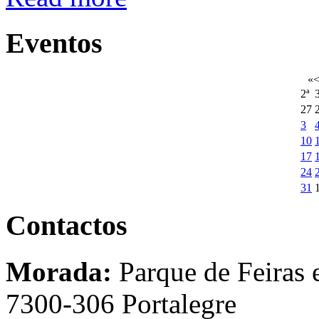
Eventos
«
2ª
3
27
3
10
17
24
31
Contactos
Morada:
Parque de Feiras 
7300-306 Portalegre