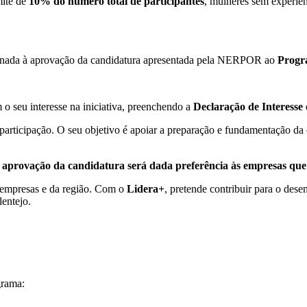
mite de
10% do número total de participantes
, mulheres sem experiê
ionada à aprovação da candidatura apresentada pela NERPOR ao
Progr
 seu interesse na iniciativa, preenchendo a
Declaração de Interesse
participação. O seu objetivo é apoiar a preparação e fundamentação da
 aprovação da candidatura será dada preferência às empresas que 
s empresas e da região. Com o
Lidera+
, pretende contribuir para o des
lentejo.
grama: