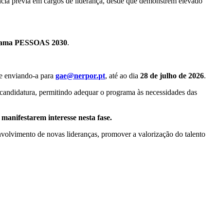
ncia prévia em cargos de liderança, desde que demonstrem elevado
ama PESSOAS 2030
.
e enviando-a para
gae@nerpor.pt
, até ao dia
28 de julho de 2026
.
 candidatura, permitindo adequar o programa às necessidades das
manifestarem interesse nesta fase.
envolvimento de novas lideranças, promover a valorização do talento