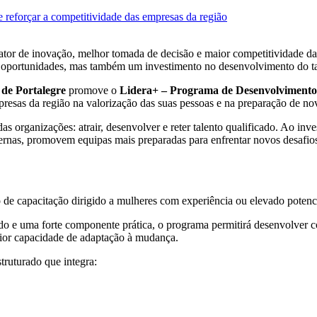
reforçar a competitividade das empresas da região
ator de inovação, melhor tomada de decisão e maior competitividade d
oportunidades, mas também um investimento no desenvolvimento do tal
de Portalegre
promove o
Lidera+ – Programa de Desenvolvimento 
presas da região na valorização das suas pessoas e na preparação de nov
s organizações: atrair, desenvolver e reter talento qualificado. Ao in
ternas, promovem equipas mais preparadas para enfrentar novos desafio
de capacitação dirigido a mulheres com experiência ou elevado potencia
 uma forte componente prática, o programa permitirá desenvolver com
ior capacidade de adaptação à mudança.
struturado que integra: