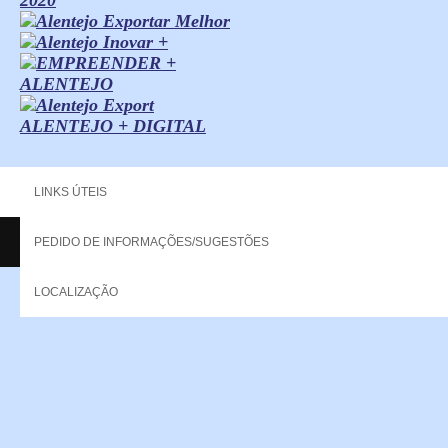
ALENTEJO + DIGITAL
LINKS ÚTEIS
PEDIDO DE INFORMAÇÕES/SUGESTÕES
Copyright - 2013 NERPOR. All rights reserved.
LOCALIZAÇÃO