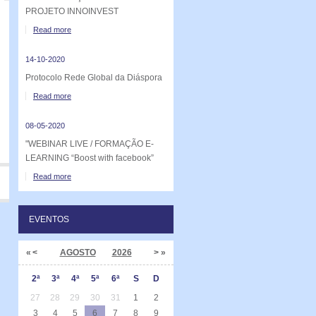
PROJETO INNOINVEST
Read more
14-10-2020
Protocolo Rede Global da Diáspora
Read more
08-05-2020
"WEBINAR LIVE / FORMAÇÃO E-
LEARNING “Boost with facebook”
Read more
EVENTOS
«
<
AGOSTO
2026
>
»
2ª
3ª
4ª
5ª
6ª
S
D
27
28
29
30
31
1
2
3
4
5
6
7
8
9