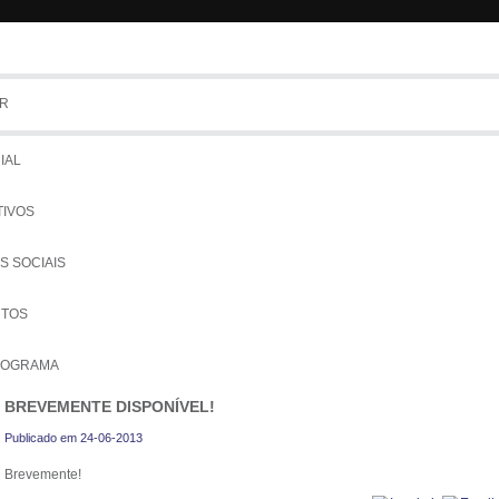
R
a Região
Tem
IAL
TIVOS
S SOCIAIS
UTOS
NOGRAMA
BREVEMENTE DISPONÍVEL!
COLOS
Publicado em 24-06-2013
IADOS
Brevemente!