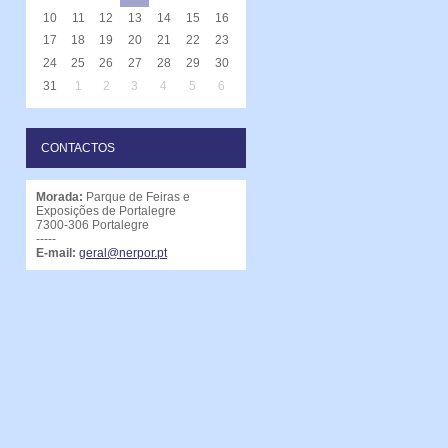
10
11
12
13
14
15
16
17
18
19
20
21
22
23
24
25
26
27
28
29
30
31
1
2
3
4
5
6
CONTACTOS
Morada:
Parque de Feiras e
Exposições de Portalegre
7300-306 Portalegre
-----
E-mail:
geral@nerpor.pt