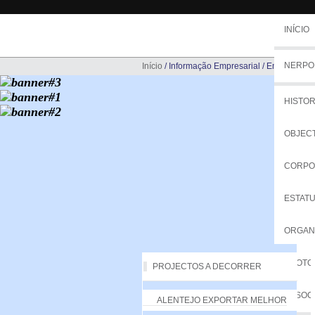
INÍCIO
NERPO
Início
/
Informação Empresarial
/
Empresas d
HISTOR
OBJEC
CORPO
ESTAT
ORGA
PROTO
PROJECTOS A DECORRER
ASSOC
ALENTEJO EXPORTAR MELHOR