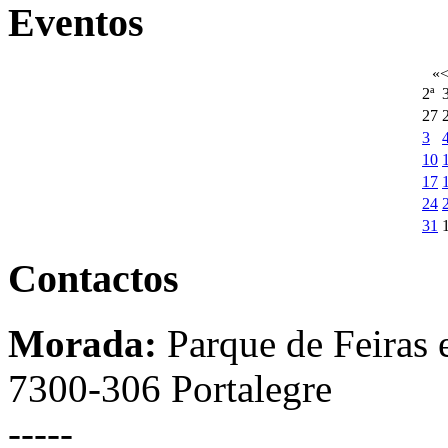
Eventos
«
2ª
3
27
3
10
17
24
31
Contactos
Morada:
Parque de Feiras 
7300-306 Portalegre
-----