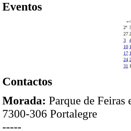
Eventos
«
2ª
3
27
3
10
17
24
31
Contactos
Morada:
Parque de Feiras 
7300-306 Portalegre
-----