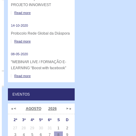
PROJETO INNOINVEST
Read more
14-10-2020
Protocolo Rede Global da Diáspora
Read more
08-05-2020
"WEBINAR LIVE / FORMAÇÃO E-
LEARNING “Boost with facebook”
Read more
EVENTOS
«
<
AGOSTO
2026
>
»
2ª
3ª
4ª
5ª
6ª
S
D
27
28
29
30
31
1
2
3
4
5
6
7
8
9