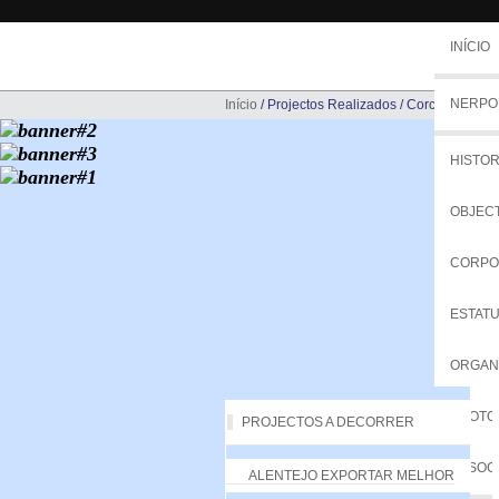
INÍCIO
NERPO
Início
/
Projectos Realizados
/
Corchacção
HISTOR
OBJEC
CORPO
ESTAT
ORGA
PROTO
PROJECTOS A DECORRER
ASSOC
ALENTEJO EXPORTAR MELHOR