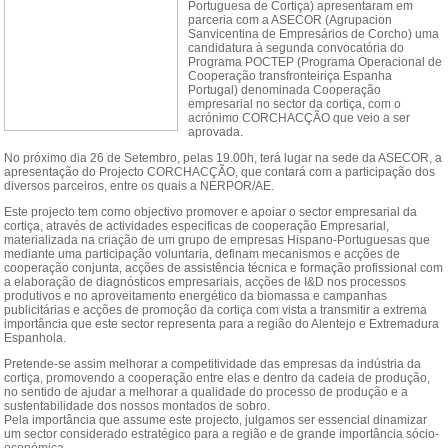
Portuguesa de Cortiça) apresentaram em
parceria com a ASECOR (Agrupacion
GENS
Sanvicentina de Empresários de Corcho) uma
candidatura à segunda convocatória do
Programa POCTEP (Programa Operacional de
STA
Cooperação transfronteiriça Espanha
Portugal) denominada Cooperação
empresarial no sector da cortiça, com o
 DE QUOTAS
acrónimo CORCHACÇÃO que veio a ser
aprovada.
No próximo dia 26 de Setembro, pelas 19.00h, terá lugar na sede da ASECOR, a
GEM
apresentação do Projecto CORCHACÇÃO, que contará com a participação dos
diversos parceiros, entre os quais a NERPOR/AE.
AS
Este projecto tem como objectivo promover e apoiar o sector empresarial da
cortiça, através de actividades especificas de cooperação Empresarial,
materializada na criação de um grupo de empresas Hispano-Portuguesas que
mediante uma participação voluntaria, definam mecanismos e acções de
CTE-NOS
cooperação conjunta, acções de assistência técnica e formação profissional com
a elaboração de diagnósticos empresariais, acções de I&D nos processos
produtivos e no aproveitamento energético da biomassa e campanhas
publicitárias e acções de promoção da cortiça com vista a transmitir a extrema
importância que este sector representa para a região do Alentejo e Extremadura
Espanhola.
Pretende-se assim melhorar a competitividade das empresas da indústria da
cortiça, promovendo a cooperação entre elas e dentro da cadeia de produção,
no sentido de ajudar a melhorar a qualidade do processo de produção e a
sustentabilidade dos nossos montados de sobro.
Pela importância que assume este projecto, julgamos ser essencial dinamizar
um sector considerado estratégico para a região e de grande importância sócio-