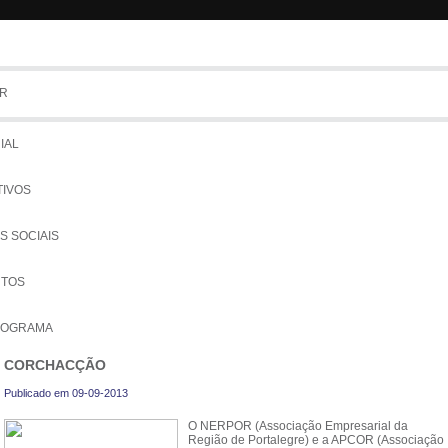
R
Tem
IAL
TIVOS
S SOCIAIS
UTOS
NOGRAMA
CORCHACÇÃO
COLOS
Publicado em 09-09-2013
IADOS
O NERPOR (Associação Empresarial da
Região de Portalegre) e a APCOR (Associação