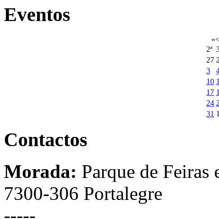
Eventos
«
2ª
3
27
3
10
17
24
31
Contactos
Morada:
Parque de Feiras 
7300-306 Portalegre
-----