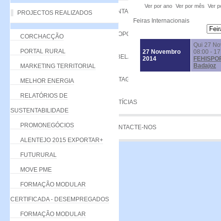
Ver por ano
Ver por mês
Ver p
VANTAGENS
PROJECTOS REALIZADOS
Feiras Internacionais
PROPOSTA
CORCHACÇÃO
Qui 27 N
PORTAL RURAL
27 Novembro
08:00 - 17
TABELA DE QUOTAS
2014
FEHISPOR
Badajoz
MARKETING TERRITORIAL
LISTAGEM
MELHOR ENERGIA
RELATÓRIOS DE
NOTÍCIAS
SUSTENTABILIDADE
PROMONEGÓCIOS
CONTACTE-NOS
ALENTEJO 2015 EXPORTAR+
FUTURURAL
MOVE PME
FORMAÇÃO MODULAR
CERTIFICADA - DESEMPREGADOS
FORMAÇÃO MODULAR