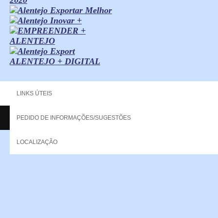
ALENTEJO + DIGITAL
LINKS ÚTEIS
PEDIDO DE INFORMAÇÕES/SUGESTÕES
Copyright - 2013 NERPOR. All rights reserved.
LOCALIZAÇÃO