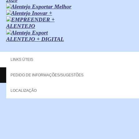
ALENTEJO + DIGITAL
LINKS ÚTEIS
PEDIDO DE INFORMAÇÕES/SUGESTÕES
Copyright - 2013 NERPOR. All rights reserved.
LOCALIZAÇÃO