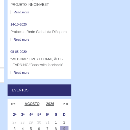
PROJETO INNOINVEST
Read more
14-10-2020
Protocolo Rede Global da Diáspora
Read more
08-05-2020
"WEBINAR LIVE / FORMAÇÃO E-
LEARNING “Boost with facebook”
Read more
EVENTOS
«
<
AGOSTO
2026
>
»
2ª
3ª
4ª
5ª
6ª
S
D
27
28
29
30
31
1
2
3
4
5
6
7
8
9