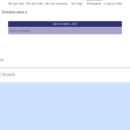
Ver por ano
Ver por mês
Ver por semana
Ver hoje
Pesquisar
Ir para o mês
GENS
Eventos para o
STA
SEX 04 ABRIL 2025
Sem eventos
 DE QUOTAS
GEM
AS
CTE-NOS