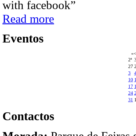
with facebook”
Read more
Eventos
«
2ª
3
27
3
10
17
24
31
Contactos
Morada:
Parque de Feiras 