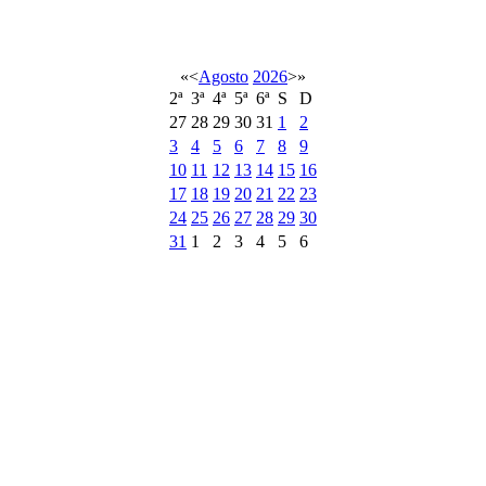
«
<
Agosto
2026
>
»
2ª
3ª
4ª
5ª
6ª
S
D
27
28
29
30
31
1
2
3
4
5
6
7
8
9
10
11
12
13
14
15
16
17
18
19
20
21
22
23
24
25
26
27
28
29
30
31
1
2
3
4
5
6