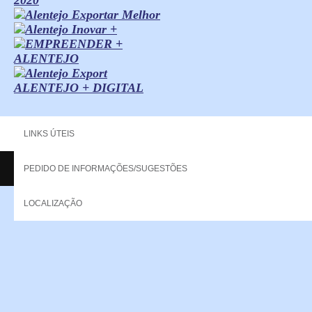
ALENTEJO + DIGITAL
LINKS ÚTEIS
PEDIDO DE INFORMAÇÕES/SUGESTÕES
Copyright - 2013 NERPOR. All rights reserved.
LOCALIZAÇÃO