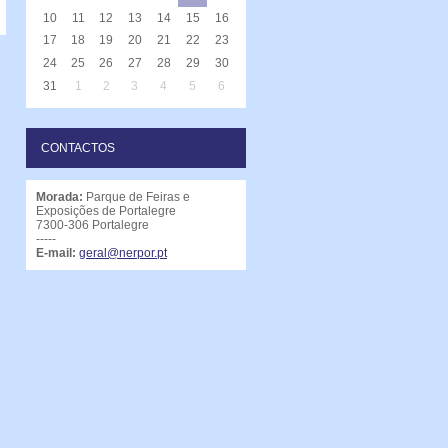
10
11
12
13
14
15
16
17
18
19
20
21
22
23
24
25
26
27
28
29
30
31
1
2
3
4
5
6
CONTACTOS
Morada:
Parque de Feiras e
Exposições de Portalegre
7300-306 Portalegre
-----
E-mail:
geral@nerpor.pt