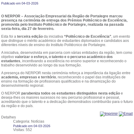
Publicado em 04-03-2026
GENS
O NERPOR – Associação Empresarial da Região de Portalegre marcou
presença na cerimónia de entrega dos Prémios Politécnico de Excelência,
STA
promovida pelo Instituto Politécnico de Portalegre, realizada na passada
sexta-feira, dia 27 de fevereiro.
 DE QUOTAS
Esta foi a
terceira edição
da iniciativa
“Politécnico de Excelência”
, um evento
que distingue o mérito académico de estudantes diplomados e candidatos aos
diferentes níveis de ensino do Instituto Politécnico de Portalegre.
GEM
A iniciativa, desenvolvida em parceria com várias entidades da região, tem como
objetivo
valorizar o esforço, o talento e o percurso académico dos
estudantes
, incentivando a excelência no ensino superior e reconhecendo o
AS
trabalho desenvolvido ao longo da sua formação.
A presença do NERPOR nesta cerimónia reforça a importância da ligação entre
CTE-NOS
academia, empresas e território
, reconhecendo o papel das instituições de
ensino na formação de profissionais qualificados e na dinamização do
desenvolvimento regional.
O NERPOR
parabeniza todos os estudantes distinguidos nesta edição
e
deseja-lhes os maiores sucessos no seu percurso profissional e pessoal,
acreditando que o talento e a dedicação demonstrados contribuirão para o futuro
da região e do país.
Detalhes
Categoria: Notícias
Publicado em 04-03-2026
Visitas: 552