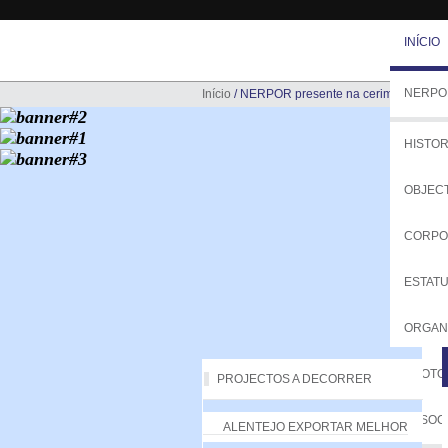
INÍCIO
NERPO
Início
/
NERPOR presente na cerimónia dos Pr
HISTOR
OBJEC
CORPO
ESTAT
ORGA
PROTO
PROJECTOS A DECORRER
ASSOC
ALENTEJO EXPORTAR MELHOR