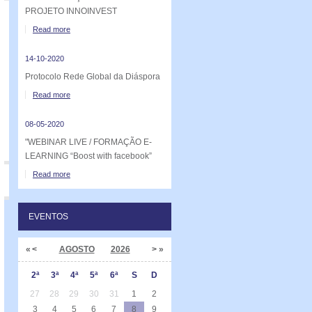
PROJETO INNOINVEST
Read more
14-10-2020
Protocolo Rede Global da Diáspora
Read more
08-05-2020
"WEBINAR LIVE / FORMAÇÃO E-
LEARNING “Boost with facebook”
Read more
EVENTOS
«
<
AGOSTO
2026
>
»
2ª
3ª
4ª
5ª
6ª
S
D
27
28
29
30
31
1
2
3
4
5
6
7
8
9