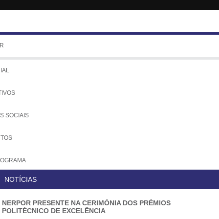
R
émios Politécnico de Excelência
Tem
IAL
TIVOS
S SOCIAIS
UTOS
NOGRAMA
NOTÍCIAS
COLOS
NERPOR PRESENTE NA CERIMÓNIA DOS PRÉMIOS
IADOS
POLITÉCNICO DE EXCELÊNCIA