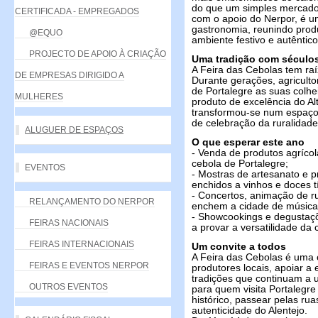
do que um simples mercado a
CERTIFICADA - EMPREGADOS
com o apoio do Nerpor, é um
gastronomia, reunindo produ
@EQUO
ambiente festivo e autêntico
PROJECTO DE APOIO À CRIAÇÃO
Uma tradição com séculos
A Feira das Cebolas tem raí
DE EMPRESAS DIRIGIDO A
Durante gerações, agriculto
de Portalegre as suas colhe
MULHERES
produto de excelência do Alt
transformou-se num espaço 
de celebração da ruralidade 
ALUGUER DE ESPAÇOS
O que esperar este ano
- Venda de produtos agrícol
cebola de Portalegre;
EVENTOS
- Mostras de artesanato e p
enchidos a vinhos e doces t
- Concertos, animação de ru
RELANÇAMENTO DO NERPOR
enchem a cidade de música 
- Showcookings e degustaçõ
FEIRAS NACIONAIS
a provar a versatilidade da
FEIRAS INTERNACIONAIS
Um convite a todos
A Feira das Cebolas é uma o
FEIRAS E EVENTOS NERPOR
produtores locais, apoiar a
tradições que continuam a 
OUTROS EVENTOS
para quem visita Portalegre
histórico, passear pelas rua
autenticidade do Alentejo.