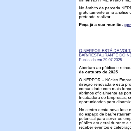
dimensão (PME e Não PME
No âmbito da parceria NER
gratuitamente uma análise d
pretende realizar.
Peça já a sua reunião:
ger
O NERPOR ESTÁ DE VOLT
BAR/RESTAURANTE DO N
Publicado em 29-07-2025
Abertura ao público e rein
de outubro de 2025
O NERPOR – Núcleo Empresa
direção renovada e está pro
comunidade com mais força 
abrimos oficialmente as po
Incubadora de Empresas, c
oportunidades para dinamiz
No centro desta nova fase 
do espaço de bar/restaur
potencial para servir os emp
público em geral durante a
receber eventos e celebraç