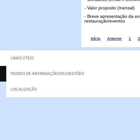
- Valor proposto (mensal)
- Breve apresentação da en
restauração/eventos
Início
Anterior
1
2
LINKS ÚTEIS
PEDIDO DE INFORMAÇÕES/SUGESTÕES
Copyright - 2013 NERPOR. All rights reserved.
LOCALIZAÇÃO