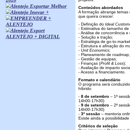
Conteúdos abordados
A formação abrange temas c
que queira crescer:
- Definição do
Ideal Custome
- Estimativa do tamanho de
- Análise de concorrência e 
ALENTEJO + DIGITAL
- Solução e tração;
- Estratégia de go-to-marke
- Estrutura e afinação do m
-
Unit Economics
;
- Planeamento de roadmap;
- Gestão de equipas;
- Finanças (
Profit & Loss
);
- Avaliação de impacto socia
- Acesso a financiamento.
Formato e calendário
O programa será conduzido
híbrido:
-
8 de setembro
– 1ª sessã
14h00-17h30)
-
9 de setembro
– 2ª sessã
14h00-17h30)
-
3ª sessão
– mentoria onli
Existe ainda a possibilidad
Critérios de seleção