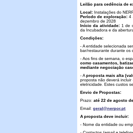
Leilão para cedência de e
Local:
Instalações do NERP
Período de exploração:
4 
dezembro de 2028
Início da atividade:
1 de o
da Incubadora e da abertura 
Condições:
- A entidade selecionada s
bar/restaurante durante os d
- Aos fins de semana, o esp
como casamentos, batizado
mediante negociação cas
- A
proposta mais alta (va
proposta não deverá incluir 
eletricidade. Estes custos 
Envio de Propostas:
Prazo:
até 22 de agosto d
Email:
geral@nerpor.pt
A proposta deve incluir:
- Nome da entidade ou empr
- Contactos (email e telefon