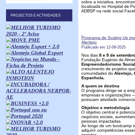
sobre a iniciativa, encontr
localizada no Hospital de Po
ADBSP na rede social Face
PROJECTOS E ACTIVIDADES
Programa de Scaling Up im
Alentejo
Publicado em 12-08-2025
Nos dias
8 e 9 de setembr
Fundação Eugénio de Alme
Empreendedorismo Socia
crescimento de projetos qu
comunidades do
Alentejo,
Espanhola.
A quem se destina
O programa dirige-se a em
empresas e organizações — 
possuam atividade comercia
Objetivo e metodologia
O objetivo central é potenci
negócios sociais, aumenta
pessoas impactadas.
Ao longo de um bootcamp int
adquirir competências essen
projetos.