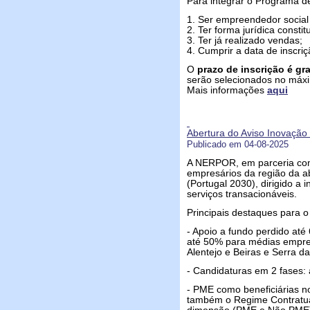
Para integrar o Programa de
1. Ser empreendedor social 
2. Ter forma jurídica constit
3. Ter já realizado vendas;
4. Cumprir a data de inscriç
O
prazo de inscrição é gr
serão selecionados no máxi
Mais informações
aqui
Abertura do Aviso Inovação 
Publicado em 04-08-2025
A NERPOR, em parceria co
empresários da região da a
(Portugal 2030), dirigido a
serviços transacionáveis.
Principais destaques para o
- Apoio a fundo perdido at
até 50% para médias empres
Alentejo e Beiras e Serra da
- Candidaturas em 2 fases:
- PME como beneficiárias no
também o Regime Contratual