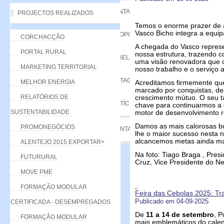
VANTAGENS
PROJECTOS REALIZADOS
Temos o enorme prazer de an
Vasco Bicho integra a equi
PROPOSTA
CORCHACÇÃO
A chegada do Vasco represen
PORTAL RURAL
nossa estrutura, trazendo c
TABELA DE QUOTAS
uma visão renovadora que co
MARKETING TERRITORIAL
nosso trabalho e o serviço 
LISTAGEM
MELHOR ENERGIA
Acreditamos firmemente que
marcado por conquistas, de
RELATÓRIOS DE
crescimento mútuo. O seu t
NOTÍCIAS
chave para continuarmos a
SUSTENTABILIDADE
motor de desenvolvimento r
Damos as mais calorosas b
PROMONEGÓCIOS
CONTACTE-NOS
lhe o maior sucesso nesta n
alcancemos metas ainda ma
ALENTEJO 2015 EXPORTAR+
Na foto: Tiago Braga , Pres
FUTURURAL
Cruz, Vice Presidente do Ne
MOVE PME
FORMAÇÃO MODULAR
Feira das Cebolas 2025: Tr
Publicado em 04-09-2025
CERTIFICADA - DESEMPREGADOS
De
11 a 14 de setembro
, P
FORMAÇÃO MODULAR
mais emblemáticos do calend