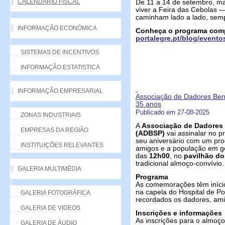
CALENDÁRIO FISCAL
De 11 a 14 de setembro, m
viver a Feira das Cebolas —
caminham lado a lado, semp
INFORMAÇÃO ECONÓMICA
Conheça o programa com
portalegre.pt/blog/evento
SISTEMAS DE INCENTIVOS
INFORMAÇÃO ESTATISTICA
INFORMAÇÃO EMPRESARIAL
Associação de Dadores Ben
35 anos
Publicado em 27-08-2025
ZONAS INDUSTRIAIS
A
Associação de Dadores 
EMPRESAS DA REGIÃO
(ADBSP)
vai assinalar no p
seu aniversário com um pro
INSTITUIÇÕES RELEVANTES
amigos e a população em ger
das
12h00
, no
pavilhão d
tradicional almoço-convívio.
GALERIA MULTIMÉDIA
Programa
As comemorações têm iníci
na capela do Hospital de P
GALERIA FOTOGRÁFICA
recordados os dadores, amig
GALERIA DE VIDEOS
Inscrições e informações
As inscrições para o almoç
GALERIA DE ÁUDIO